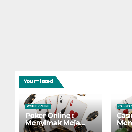
You missed
POKER ONLINE
CASINO 
Poker Online :
Casi
Menyimak Meja
Mene
Ganda, Salah
Menu