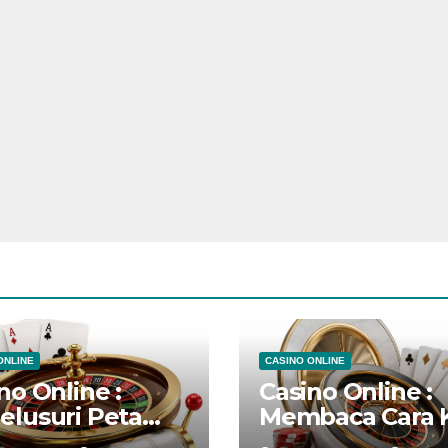
ONLINE
CASINO ONLINE
no Online :
Casino Online :
lusuri Peta
Membaca Cara K
, Pilihan
Ruang Hiburan