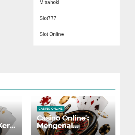
Mitrahoki
Slot777
Slot Online
CASINO ONLINE
Casino Online :
erja
Mengenal
Perkembangan