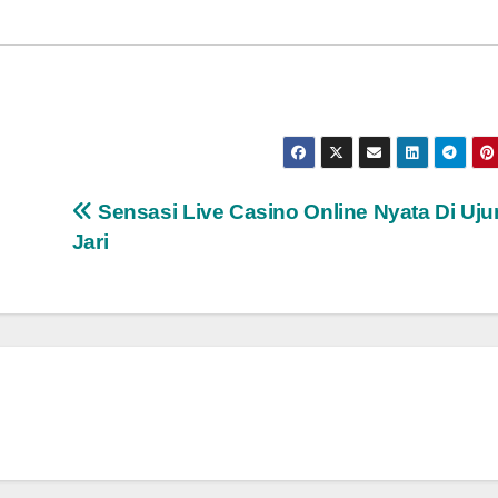
Sensasi Live Casino Online Nyata Di Uj
Jari