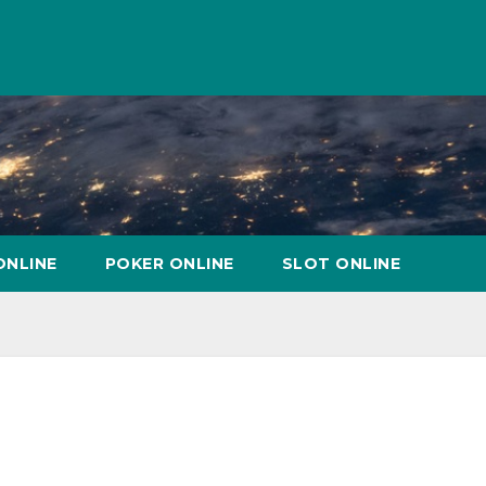
ONLINE
POKER ONLINE
SLOT ONLINE