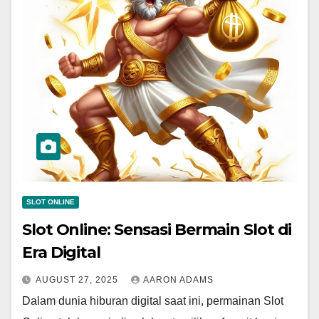
SLOT ONLINE
Slot Online: Sensasi Bermain Slot di
Era Digital
AUGUST 27, 2025
AARON ADAMS
Dalam dunia hiburan digital saat ini, permainan Slot