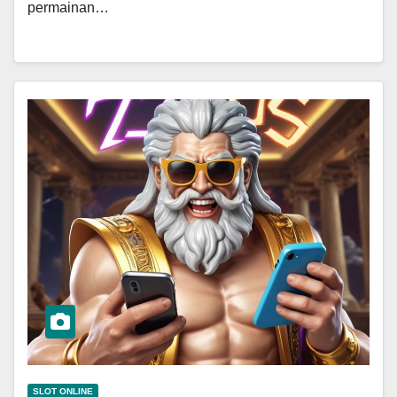
permainan…
SLOT ONLINE