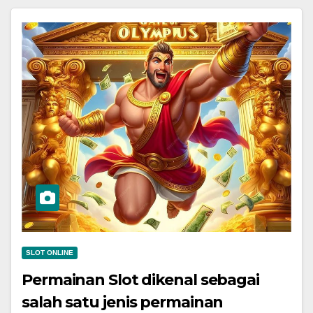
SLOT ONLINE
Permainan Slot dikenal sebagai
salah satu jenis permainan