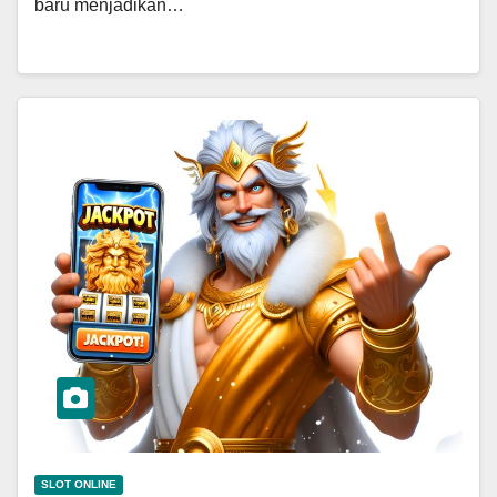
baru menjadikan…
SLOT ONLINE