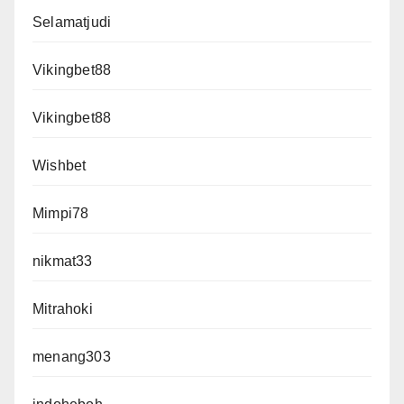
Selamatjudi
Vikingbet88
Vikingbet88
Wishbet
Mimpi78
nikmat33
Mitrahoki
menang303