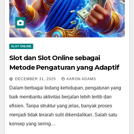
SLOT ONLINE
Slot dan Slot Online sebagai
Metode Pengaturan yang Adaptif
DECEMBER 31, 2025
AARON ADAMS
Dalam berbagai bidang kehidupan, pengaturan yang
baik membantu aktivitas berjalan lebih tertib dan
efisien. Tanpa struktur yang jelas, banyak proses
menjadi tidak terarah sulit dikendalikan. Salah satu
konsep yang sering…