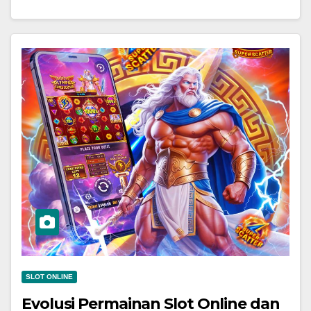
SLOT ONLINE
Evolusi Permainan Slot Online dan