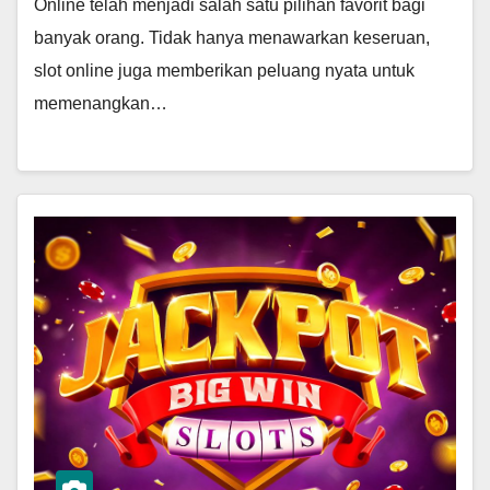
Online telah menjadi salah satu pilihan favorit bagi
banyak orang. Tidak hanya menawarkan keseruan,
slot online juga memberikan peluang nyata untuk
memenangkan…