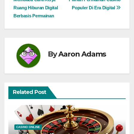
navigation
Ruang Hiburan Digital
Populer Di Era Digital
Berbasis Permainan
By
Aaron Adams
Related Post
CASINO ONLINE