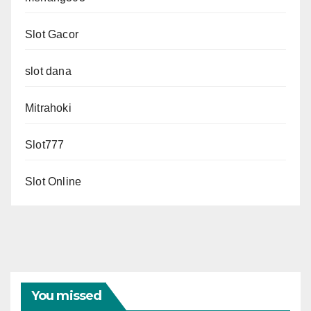
Slot Gacor
slot dana
Mitrahoki
Slot777
Slot Online
You missed