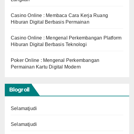
Casino Online : Membaca Cara Kerja Ruang
Hiburan Digital Berbasis Permainan
Casino Online : Mengenal Perkembangan Platform
Hiburan Digital Berbasis Teknologi
Poker Online : Mengenal Perkembangan
Permainan Kartu Digital Modern
Blogroll
Selamatjudi
Selamatjudi