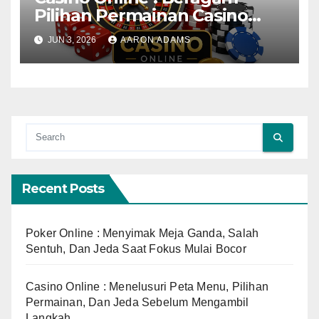
Pilihan Permainan Casino
Populer Di Era Digital
JUN 3, 2026
AARON ADAMS
Recent Posts
Poker Online : Menyimak Meja Ganda, Salah
Sentuh, Dan Jeda Saat Fokus Mulai Bocor
Casino Online : Menelusuri Peta Menu, Pilihan
Permainan, Dan Jeda Sebelum Mengambil
Langkah