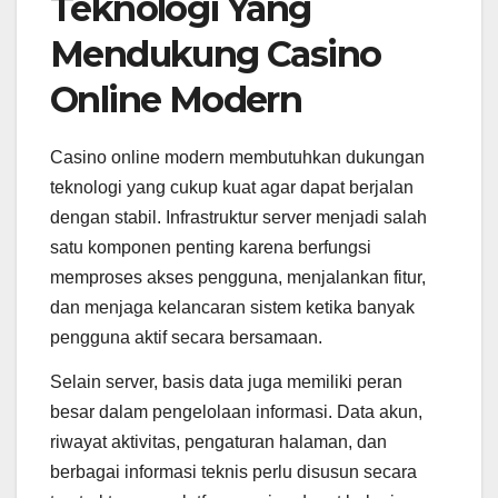
Teknologi Yang
Mendukung Casino
Online Modern
Casino online modern membutuhkan dukungan
teknologi yang cukup kuat agar dapat berjalan
dengan stabil. Infrastruktur server menjadi salah
satu komponen penting karena berfungsi
memproses akses pengguna, menjalankan fitur,
dan menjaga kelancaran sistem ketika banyak
pengguna aktif secara bersamaan.
Selain server, basis data juga memiliki peran
besar dalam pengelolaan informasi. Data akun,
riwayat aktivitas, pengaturan halaman, dan
berbagai informasi teknis perlu disusun secara