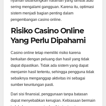
nyaman dibandingkan halaman yang lambat atau
sering mengalami gangguan. Karena itu, optimasi
sistem menjadi bagian penting dalam
pengembangan casino online.
Risiko Casino Online
Yang Perlu Dipahami
Casino online tetap memiliki risiko karena
berkaitan dengan peluang dan hasil yang tidak
dapat dipastikan. Tidak ada sistem yang dapat
menjamin hasil tertentu, sehingga pengguna tidak
sebaiknya menganggap aktivitas ini sebagai
sumber keuntungan pasti.
Dari sisi finansial, penggunaan tanpa batasan
dapat menyebabkan kerugian. Kebiasaan bermain