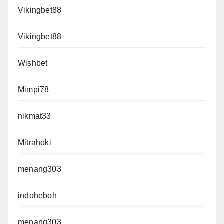
Vikingbet88
Vikingbet88
Wishbet
Mimpi78
nikmat33
Mitrahoki
menang303
indoheboh
menang303