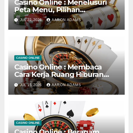
Casino Online : Menelusuri
Peta Menu, Pilihan
Permainan, Dan Jeda
JUL 22, 2026
AARON ADAMS
Sebelum Mengambil
Langkah
CASINO ONLINE
Casino Online : Membaca
Cara Kerja Ruang Hiburan
Digital Berbasis Permainan
JUL 15, 2026
AARON ADAMS
CASINO ONLINE
Casino Online : Beragam