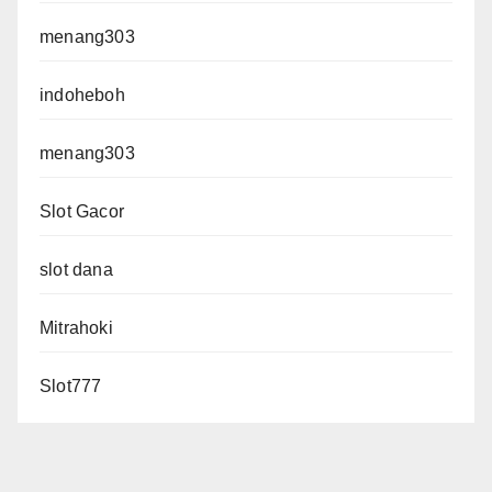
menang303
indoheboh
menang303
Slot Gacor
slot dana
Mitrahoki
Slot777