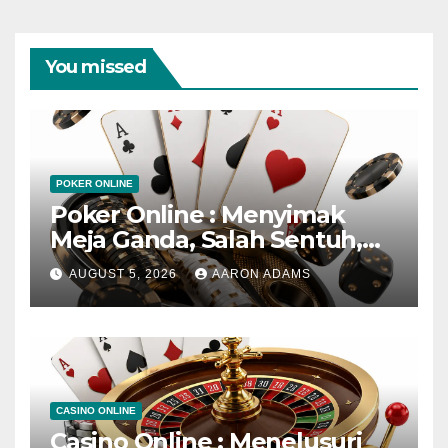
You missed
POKER ONLINE
Poker Online : Menyimak
Meja Ganda, Salah Sentuh,
Dan Jeda Saat Fokus Mulai
AUGUST 5, 2026
AARON ADAMS
Bocor
CASINO ONLINE
Casino Online : Menelusuri